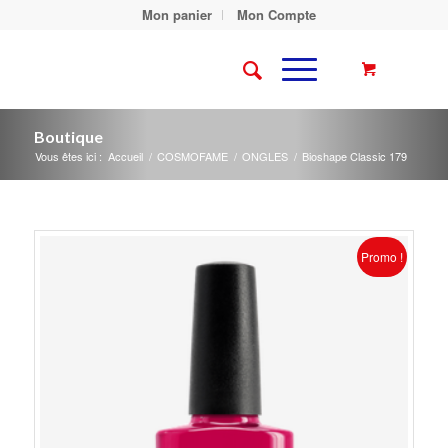
Mon panier
Mon Compte
Boutique
Vous êtes ici :
Accueil
/
COSMOFAME
/
ONGLES
/
Bioshape Classic 179
Promo !