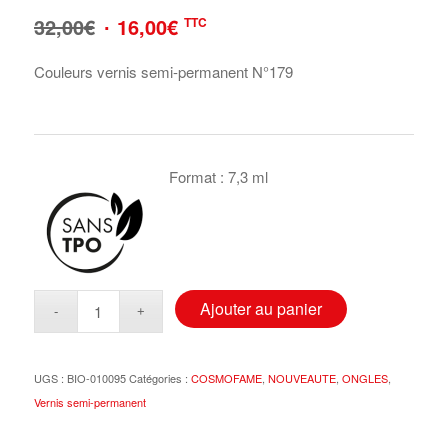
Le
Le
32,00
€
16,00
€
TTC
prix
prix
Couleurs vernis semi-permanent N°179
initial
actuel
était :
est :
Format : 7,3 ml
32,00€.
16,00€.
Ajouter au panier
UGS :
BIO-010095
Catégories :
COSMOFAME
,
NOUVEAUTE
,
ONGLES
,
Vernis semi-permanent