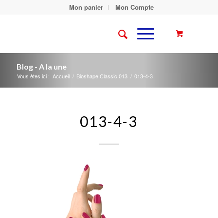
Mon panier
Mon Compte
Blog - A la une
Vous êtes ici :
Accueil
/
Bioshape Classic 013
/
013-4-3
013-4-3