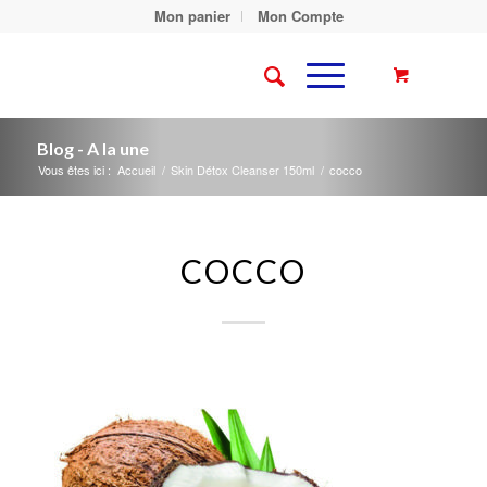
Mon panier
Mon Compte
Blog - A la une
Vous êtes ici :
Accueil
/
Skin Détox Cleanser 150ml
/
cocco
COCCO